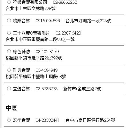
笙樂音響有限公司
02-88662232
台北市士林區文林路728號
鳴樂音響
0916-094898
台北市汀洲路一段223號
三十八度C音響唱片
02 2307 6420
台北市中正區重慶南路二段90之一號
綠色騎跡
03-402-3179
桃園縣平鎮市延平路2段392號
雅典音響
03-4694949
桃園縣平鎮區中豐路山頂段68號
立聲音響
03-5738773
新竹市r金成三路7號
中區
宏笙音響
04-23382441
台中市烏日區健行路254號