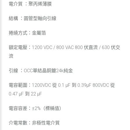
電介質 ：聚丙烯薄膜
結構 ：圓管型軸向引線
捲繞方式：金屬箔
額定電壓：1200 VDC / 800 VAC 800 伏直流 / 630 伏交
流
引線 ：OCC單結晶銅鍍24k純金
電容範圍：1200VDC 從 0.1 μF 到 0.39μF 800VDC 從
0.47 μF 到 22 μF
電容容差：±2%（標稱值）
介電常數：非極性電介質