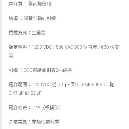
電介質 ：聚丙烯薄膜
結構 ：圓管型軸向引線
捲繞方式：金屬箔
額定電壓：1200 VDC / 800 VAC 800 伏直流 / 630 伏交
流
引線 ：OCC單結晶銅鍍24k純金
電容範圍：1200VDC 從 0.1 μF 到 0.39μF 800VDC 從
0.47 μF 到 22 μF
電容容差：±2%（標稱值）
介電常數：非極性電介質