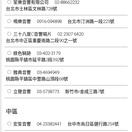
笙樂音響有限公司
02-88662232
台北市士林區文林路728號
鳴樂音響
0916-094898
台北市汀洲路一段223號
三十八度C音響唱片
02 2307 6420
台北市中正區重慶南路二段90之一號
綠色騎跡
03-402-3179
桃園縣平鎮市延平路2段392號
雅典音響
03-4694949
桃園縣平鎮區中豐路山頂段68號
立聲音響
03-5738773
新竹市r金成三路7號
中區
宏笙音響
04-23382441
台中市烏日區健行路254號