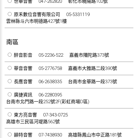
世華音響
047-262820
彰化市曉陽路102號
原禾數位音響有限公司
05-5331119
雲林縣斗六市明德路427號1樓
南區
醉音影音
05-2236-522
嘉義市隬陀路373號
華音音響
05-2776758
嘉義市大雅路二段390號
長應音響
06-2638335
台南市金華路一段373號
廣捷資訊
06-2280395
台南市北門路一段252號2F(彩虹商場D區)
東方亮音響
07-343-0725
高雄市三民區河堤路562號
韻特音響
07-7438930
高雄縣鳳山市中正路181號