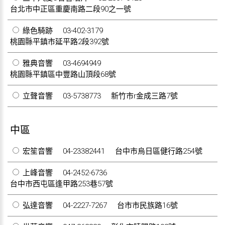
台北市中正區重慶南路二段90之一號
綠色騎跡
03-402-3179
桃園縣平鎮市延平路2段392號
雅典音響
03-4694949
桃園縣平鎮區中豐路山頂段68號
立聲音響
03-5738773
新竹市r金成三路7號
中區
宏笙音響
04-23382441
台中市烏日區健行路254號
上峰音響
04-2452-6736
台中市西屯區逢甲路253巷57號
弘達音響
04-2227-7267
台市市民族路16號