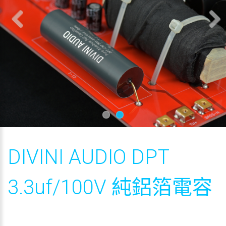
Previous
Next
DIVINI AUDIO DPT
3.3uf/100V 純鋁箔電容