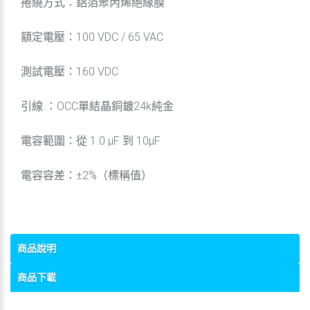
捲繞方式：鋁箔聚丙烯絕緣膜
額定電壓：100 VDC / 65 VAC
測試電壓：160 VDC
引線 ：OCC單結晶銅鍍24k純金
電容範圍：從 1.0 μF 到 10μF
電容容差：±2%（標稱值）
商品說明
商品下載