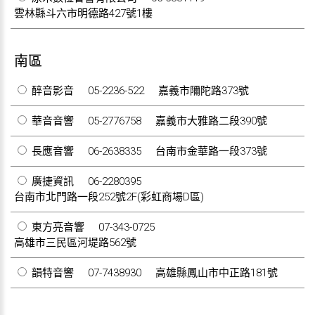
雲林縣斗六市明德路427號1樓
南區
醉音影音
05-2236-522
嘉義市隬陀路373號
華音音響
05-2776758
嘉義市大雅路二段390號
長應音響
06-2638335
台南市金華路一段373號
廣捷資訊
06-2280395
台南市北門路一段252號2F(彩虹商場D區)
東方亮音響
07-343-0725
高雄市三民區河堤路562號
韻特音響
07-7438930
高雄縣鳳山市中正路181號