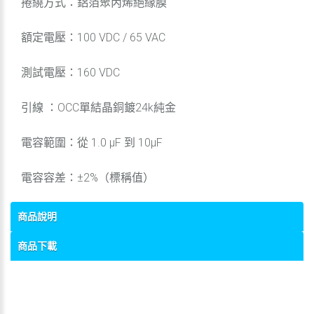
捲繞方式：鋁箔聚丙烯絕緣膜
額定電壓：100 VDC / 65 VAC
測試電壓：160 VDC
引線 ：OCC單結晶銅鍍24k純金
電容範圍：從 1.0 μF 到 10μF
電容容差：±2%（標稱值）
商品說明
商品下載