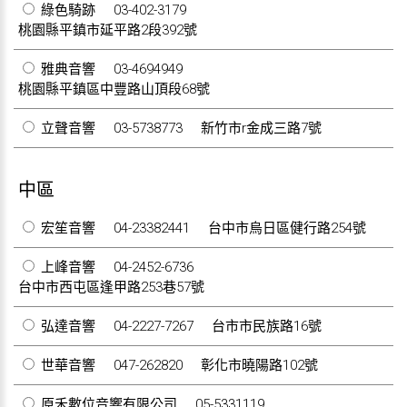
綠色騎跡
03-402-3179
桃園縣平鎮市延平路2段392號
雅典音響
03-4694949
桃園縣平鎮區中豐路山頂段68號
立聲音響
03-5738773
新竹市r金成三路7號
中區
宏笙音響
04-23382441
台中市烏日區健行路254號
上峰音響
04-2452-6736
台中市西屯區逢甲路253巷57號
弘達音響
04-2227-7267
台市市民族路16號
世華音響
047-262820
彰化市曉陽路102號
原禾數位音響有限公司
05-5331119